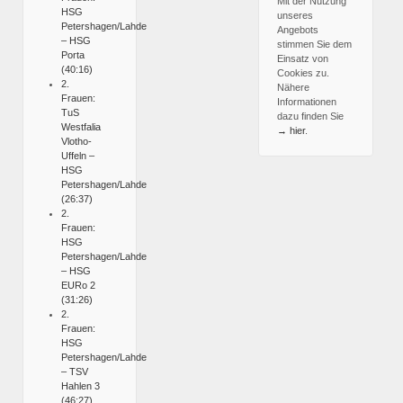
Mit der Nutzung
HSG
unseres
Petershagen/Lahde
Angebots
– HSG
stimmen Sie dem
Porta
Einsatz von
(40:16)
Cookies zu.
2.
Nähere
Frauen:
Informationen
TuS
dazu finden Sie
Westfalia
→ hier
.
Vlotho-
Uffeln –
HSG
Petershagen/Lahde
(26:37)
2.
Frauen:
HSG
Petershagen/Lahde
– HSG
EURo 2
(31:26)
2.
Frauen:
HSG
Petershagen/Lahde
– TSV
Hahlen 3
(46:27)