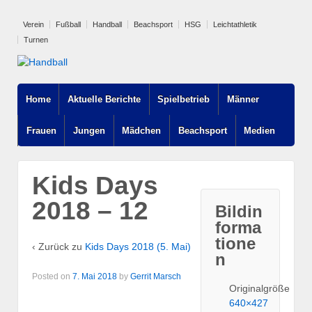
Verein
Fußball
Handball
Beachsport
HSG
Leichtathletik
Turnen
Home
Aktuelle Berichte
Spielbetrieb
Männer
Frauen
Jungen
Mädchen
Beachsport
Medien
Kids Days
2018 – 12
Bildin
forma
tione
‹ Zurück zu
Kids Days 2018 (5. Mai)
n
Posted on
7. Mai 2018
by
Gerrit Marsch
Originalgröße
640×427