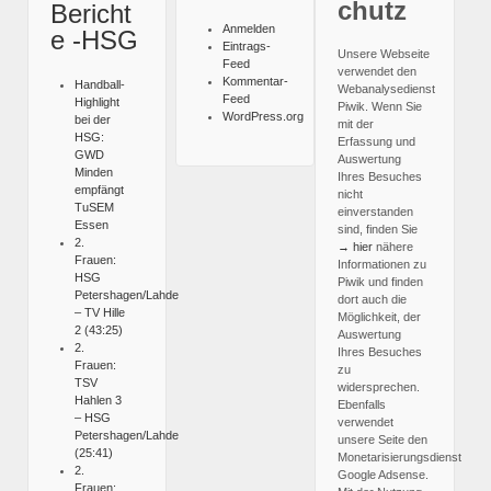
chutz
Bericht
Anmelden
e -HSG
Eintrags-
Unsere Webseite
Feed
verwendet den
Kommentar-
Handball-
Webanalysedienst
Feed
Highlight
Piwik. Wenn Sie
WordPress.org
bei der
mit der
HSG:
Erfassung und
GWD
Auswertung
Minden
Ihres Besuches
empfängt
nicht
TuSEM
einverstanden
Essen
sind, finden Sie
2.
→ hier
nähere
Frauen:
Informationen zu
HSG
Piwik und finden
Petershagen/Lahde
dort auch die
– TV Hille
Möglichkeit, der
2 (43:25)
Auswertung
2.
Ihres Besuches
Frauen:
zu
TSV
widersprechen.
Hahlen 3
Ebenfalls
– HSG
verwendet
Petershagen/Lahde
unsere Seite den
(25:41)
Monetarisierungsdienst
2.
Google Adsense.
Frauen: