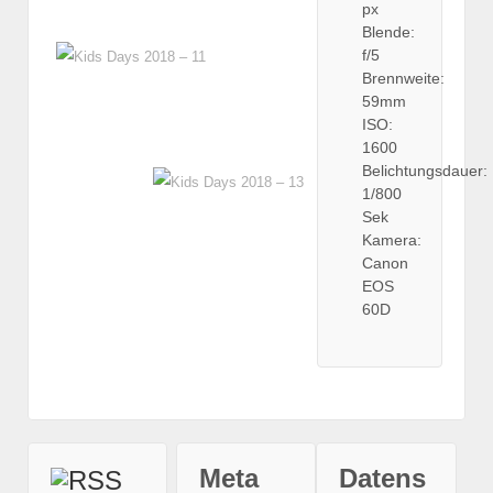
px
Blende:
f/5
Brennweite:
59mm
ISO:
1600
Belichtungsdauer:
1/800
Sek
Kamera:
Canon
EOS
60D
Meta
Datens