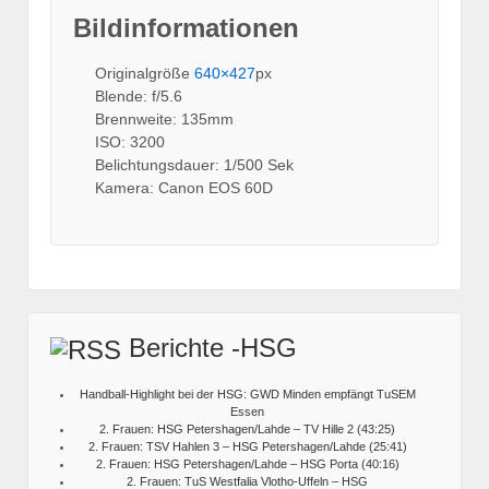
Bildinformationen
Originalgröße
640×427
px
Blende: f/5.6
Brennweite: 135mm
ISO: 3200
Belichtungsdauer: 1/500 Sek
Kamera: Canon EOS 60D
Berichte -HSG
Handball-Highlight bei der HSG: GWD Minden empfängt TuSEM
Essen
2. Frauen: HSG Petershagen/Lahde – TV Hille 2 (43:25)
2. Frauen: TSV Hahlen 3 – HSG Petershagen/Lahde (25:41)
2. Frauen: HSG Petershagen/Lahde – HSG Porta (40:16)
2. Frauen: TuS Westfalia Vlotho-Uffeln – HSG