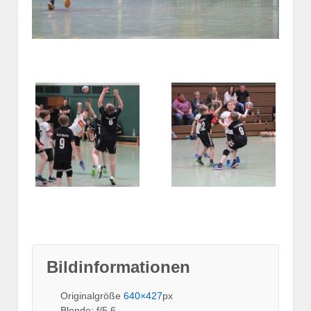
Bildinformationen
Originalgröße
640×427
px
Blende: f/5.6