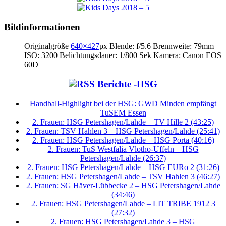
Bildinformationen
Originalgröße
640×427
px
Blende: f/5.6
Brennweite: 79mm
ISO: 3200
Belichtungsdauer: 1/800 Sek
Kamera: Canon EOS
60D
Berichte -HSG
Handball-Highlight bei der HSG: GWD Minden empfängt
TuSEM Essen
2. Frauen: HSG Petershagen/Lahde – TV Hille 2 (43:25)
2. Frauen: TSV Hahlen 3 – HSG Petershagen/Lahde (25:41)
2. Frauen: HSG Petershagen/Lahde – HSG Porta (40:16)
2. Frauen: TuS Westfalia Vlotho-Uffeln – HSG
Petershagen/Lahde (26:37)
2. Frauen: HSG Petershagen/Lahde – HSG EURo 2 (31:26)
2. Frauen: HSG Petershagen/Lahde – TSV Hahlen 3 (46:27)
2. Frauen: SG Häver-Lübbecke 2 – HSG Petershagen/Lahde
(34:46)
2. Frauen: HSG Petershagen/Lahde – LIT TRIBE 1912 3
(27:32)
2. Frauen: HSG Petershagen/Lahde 3 – HSG