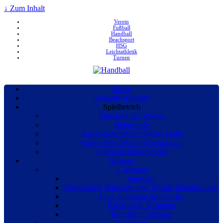
↓ Zum Inhalt
Verein
Fußball
Handball
Beachsport
HSG
Leichtathletik
Turnen
Home
Aktuelle Berichte
Spielbetrieb
Spielplan der Woche
Heimspiele
Spiele diese Woche Weser-Halle
Spiele diese Woche Gymnasium
Spielplan diese Woche
Männer
1. Männer
Spielplan
Mannschaft, Spielplan und Tabelle (handball.net)
Liga, Spielplan der Woche
Kreispokal, Vorrunde
Berichte 1. Männer