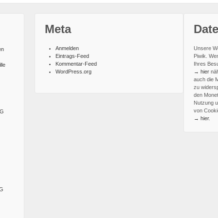
Meta
Dat
Anmelden
Unsere We
en
Eintrags-Feed
Piwik. We
Kommentar-Feed
Ihres Besu
lle
WordPress.org
→ hier
näh
auch die 
zu widers
den Monet
Nutzung u
von Cooki
SG
→ hier
.
SG