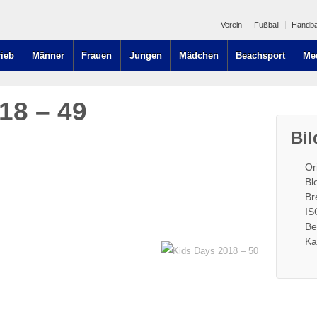
Verein
Fußball
Handba
rieb
Männer
Frauen
Jungen
Mädchen
Beachsport
Me
18 – 49
Bil
Or
Bl
Br
IS
Be
Ka