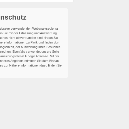
enschutz
bseite verwendet den Webanalysedienst
nn Sie mit der Erfassung und Auswertung
ches nicht einverstanden sind, finden Sie
ere Informationen zu Piwik und finden dort
Möglichkeit, der Auswertung Ihres Besuches
prechen.
Ebenfalls verwendet unsere Seite
arisierungsdienst Google Adsense. Mit der
nseres Angebots stimmen Sie dem Einsatz
es zu. Nähere Informationen dazu finden Sie