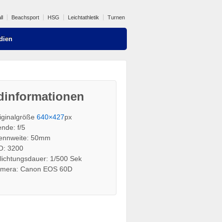
ll
Beachsport
HSG
Leichtathletik
Turnen
dien
dinformationen
iginalgröße
640×427
px
ende: f/5
ennweite: 50mm
O: 3200
lichtungsdauer: 1/500 Sek
mera: Canon EOS 60D