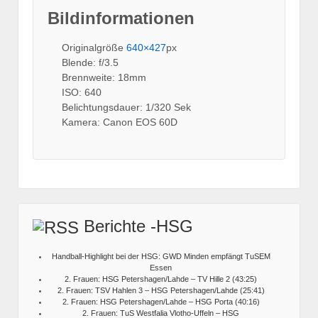
Bildinformationen
Originalgröße
640×427
px
Blende: f/3.5
Brennweite: 18mm
ISO: 640
Belichtungsdauer: 1/320 Sek
Kamera: Canon EOS 60D
Berichte -HSG
Handball-Highlight bei der HSG: GWD Minden empfängt TuSEM
Essen
2. Frauen: HSG Petershagen/Lahde – TV Hille 2 (43:25)
2. Frauen: TSV Hahlen 3 – HSG Petershagen/Lahde (25:41)
2. Frauen: HSG Petershagen/Lahde – HSG Porta (40:16)
2. Frauen: TuS Westfalia Vlotho-Uffeln – HSG