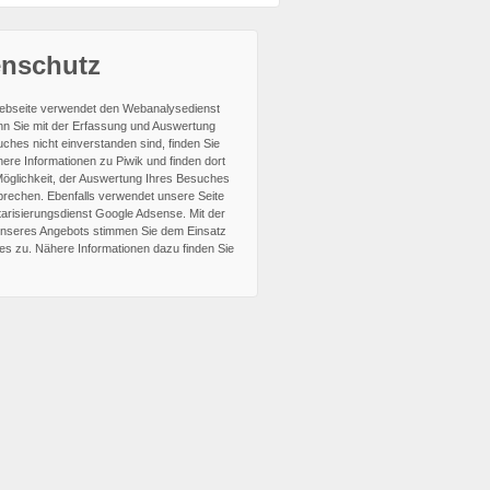
enschutz
bseite verwendet den Webanalysedienst
nn Sie mit der Erfassung und Auswertung
ches nicht einverstanden sind, finden Sie
ere Informationen zu Piwik und finden dort
Möglichkeit, der Auswertung Ihres Besuches
prechen.
Ebenfalls verwendet unsere Seite
arisierungsdienst Google Adsense. Mit der
nseres Angebots stimmen Sie dem Einsatz
es zu. Nähere Informationen dazu finden Sie