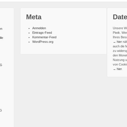
Meta
Dat
Anmelden
Unsere We
en
Eintrags-Feed
Piwik. We
Kommentar-Feed
Ihres Besu
lle
WordPress.org
→ hier
näh
auch die 
zu widers
den Monet
Nutzung u
von Cooki
SG
→ hier
.
SG