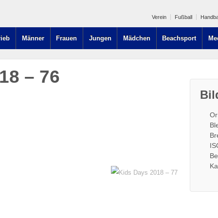
Verein
Fußball
Handba
rieb
Männer
Frauen
Jungen
Mädchen
Beachsport
Me
18 – 76
Bil
Or
Bl
Br
IS
Be
Ka