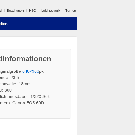
ll
Beachsport
HSG
Leichtathletik
Turnen
dien
dinformationen
iginalgröße
640×960
px
ende: f/3.5
ennweite: 18mm
O: 800
lichtungsdauer: 1/320 Sek
mera: Canon EOS 60D