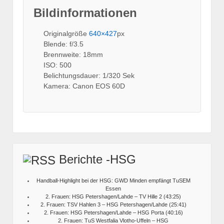
Bildinformationen
Originalgröße
640×427
px
Blende: f/3.5
Brennweite: 18mm
ISO: 500
Belichtungsdauer: 1/320 Sek
Kamera: Canon EOS 60D
Berichte -HSG
Handball-Highlight bei der HSG: GWD Minden empfängt TuSEM
Essen
2. Frauen: HSG Petershagen/Lahde – TV Hille 2 (43:25)
2. Frauen: TSV Hahlen 3 – HSG Petershagen/Lahde (25:41)
2. Frauen: HSG Petershagen/Lahde – HSG Porta (40:16)
2. Frauen: TuS Westfalia Vlotho-Uffeln – HSG