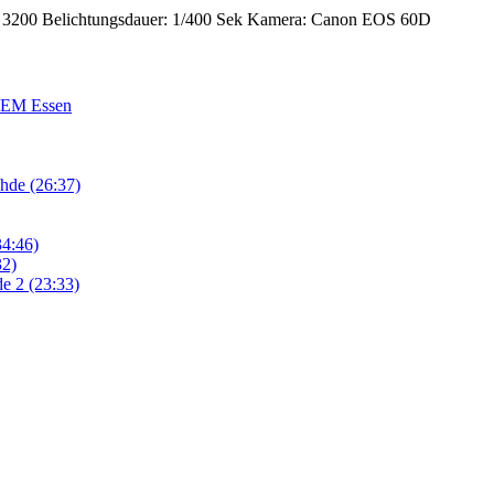
 3200
Belichtungsdauer: 1/400 Sek
Kamera: Canon EOS 60D
SEM Essen
hde (26:37)
4:46)
32)
e 2 (23:33)