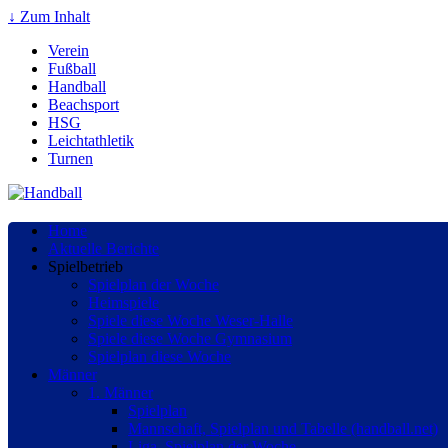
↓ Zum Inhalt
Verein
Fußball
Handball
Beachsport
HSG
Leichtathletik
Turnen
Home
Aktuelle Berichte
Spielbetrieb
Spielplan der Woche
Heimspiele
Spiele diese Woche Weser-Halle
Spiele diese Woche Gymnasium
Spielplan diese Woche
Männer
1. Männer
Spielplan
Mannschaft, Spielplan und Tabelle (handball.net)
Liga, Spielplan der Woche