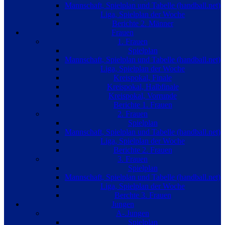
Mannschaft, Spielplan und Tabelle (handball.net)
Liga, Spielplan der Woche
Berichte 2. Männer
Frauen
1. Frauen
Spielplan
Mannschaft, Spielplan und Tabelle (handball.net)
Liga, Spielplan der Woche
Kreispokal, Finale
Kreispokal, Halbfinale
Kreispokal, Vorrunde
Berichte 1. Frauen
2. Frauen
Spielplan
Mannschaft, Spielplan und Tabelle (handball.net)
Liga, Spielplan der Woche
Berichte 2. Frauen
3. Frauen
Spielplan
Mannschaft, Spielplan und Tabelle (handball.net)
Liga, Spielplan der Woche
Berchte 3. Frauen
Jungen
A-.Jungen
Spielplan