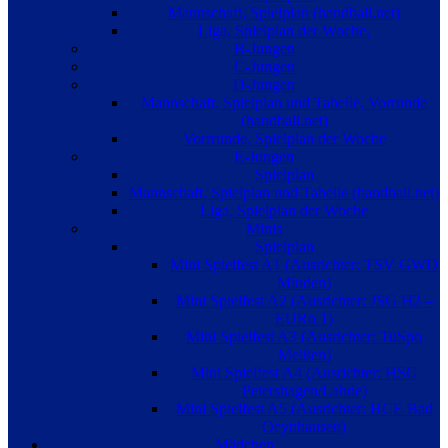
Mannschaft, Spielplan (handball.net)
Liga, Spielplan der Woche,
B-Jungen
C-Jungen
D-Jungen
Mannschaft, Spielplan und Tabelle, Vorrunde
(handball.net)
Vorrrunde, Spielplan der Woche
E-Jungen
Spielplan
Mannschaft, Spielplan und Tabelle (handball.net)
Liga, Spielplan der Woche
Minis
Spielplan
Mini Spielfest A1 (Ausrichter: TSV GWD
Minden)
Mini Spielfest A2 (Ausrichter: JSG H2 –
EURo 1)
Mini Spielfest A3 (Ausrichter: TuSpo
Meißen)
Mini Spielfest A4 (Ausrichter: HSG
Petershagen/Lahde)
Mini Spielfest A5 (Ausrichter: HCE Bad
Oeynhausen)
Mädchen